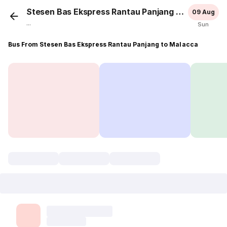
Stesen Bas Ekspress Rantau Panjang
Malacca
09 Aug
...
Sun
Bus From Stesen Bas Ekspress Rantau Panjang to Malacca