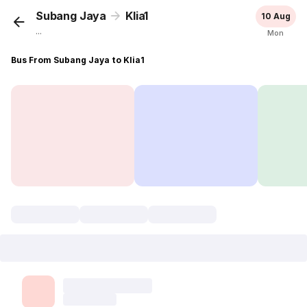
Subang Jaya
Klia1
10 Aug
...
Mon
Bus From Subang Jaya to Klia1